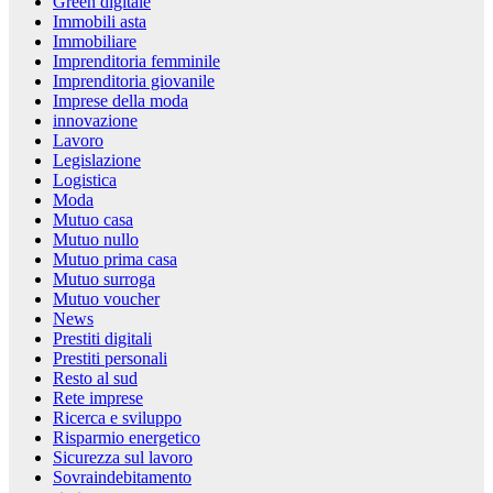
Green digitale
Immobili asta
Immobiliare
Imprenditoria femminile
Imprenditoria giovanile
Imprese della moda
innovazione
Lavoro
Legislazione
Logistica
Moda
Mutuo casa
Mutuo nullo
Mutuo prima casa
Mutuo surroga
Mutuo voucher
News
Prestiti digitali
Prestiti personali
Resto al sud
Rete imprese
Ricerca e sviluppo
Risparmio energetico
Sicurezza sul lavoro
Sovraindebitamento