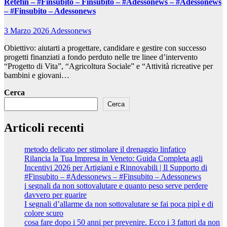
Retefin – #Finsubito – Finsubito – #Adessonews – #Adessonews
– #Finsubito – Adessonews
3 Marzo 2026
Adessonews
Obiettivo: aiutarti a progettare, candidare e gestire con successo
progetti finanziati a fondo perduto nelle tre linee d’intervento
“Progetto di Vita”, “Agricoltura Sociale” e “Attività ricreative per
bambini e giovani…
Cerca
Cerca
Articoli recenti
metodo delicato per stimolare il drenaggio linfatico
Rilancia la Tua Impresa in Veneto: Guida Completa agli
Incentivi 2026 per Artigiani e Rinnovabili | Il Supporto di
#Finsubito – #Adessonews – #Finsubito – Adessonews
i segnali da non sottovalutare e quanto peso serve perdere
davvero per guarire
I segnali d’allarme da non sottovalutare se fai poca pipì e di
colore scuro
cosa fare dopo i 50 anni per prevenire. Ecco i 3 fattori da non