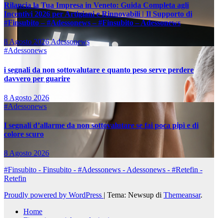
Rilancia la Tua Impresa in Veneto: Guida Completa agli
Incentivi 2026 per Artigiani e Rinnovabili | Il Supporto di
#Finsubito – #Adessonews – #Finsubito – Adessonews
8 Agosto 2026
Adessonews
#Adessonews
i segnali da non sottovalutare e quanto peso serve perdere
davvero per guarire
8 Agosto 2026
#Adessonews
I segnali d’allarme da non sottovalutare se fai poca pipì e di
colore scuro
8 Agosto 2026
#Finsubito - Finsubito - #Adessonews - Adessonews - #Retefin -
Retefin
Proudly powered by WordPress
|
Tema: Newsup di
Themeansar
.
Home