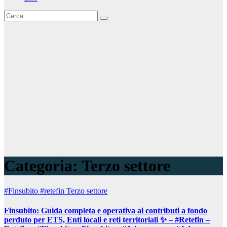
Categoria:
Terzo settore
#Finsubito
#retefin
Terzo settore
Finsubito: Guida completa e operativa ai contributi a fondo
perduto per ETS, Enti locali e reti territoriali ✨ – #Retefin –