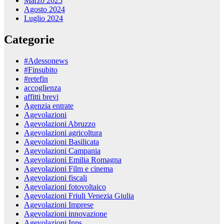
Marzo 2025
Agosto 2024
Luglio 2024
Categorie
#Adessonews
#Finsubito
#retefin
accoglienza
affitti brevi
Agenzia entrate
Agevolazioni
Agevolazioni Abruzzo
Agevolazioni agricoltura
Agevolazioni Basilicata
Agevolazioni Campania
Agevolazioni Emilia Romagna
Agevolazioni Film e cinema
Agevolazioni fiscali
Agevolazioni fotovoltaico
Agevolazioni Friuli Venezia Giulia
Agevolazioni Imprese
Agevolazioni innovazione
Agevolazioni Inps