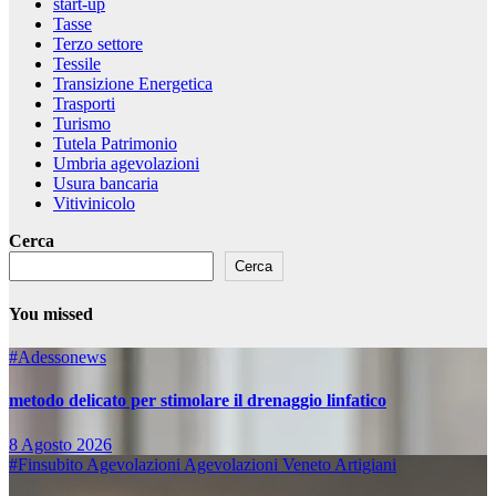
start-up
Tasse
Terzo settore
Tessile
Transizione Energetica
Trasporti
Turismo
Tutela Patrimonio
Umbria agevolazioni
Usura bancaria
Vitivinicolo
Cerca
Cerca
You missed
#Adessonews
metodo delicato per stimolare il drenaggio linfatico
8 Agosto 2026
#Finsubito
Agevolazioni
Agevolazioni Veneto
Artigiani