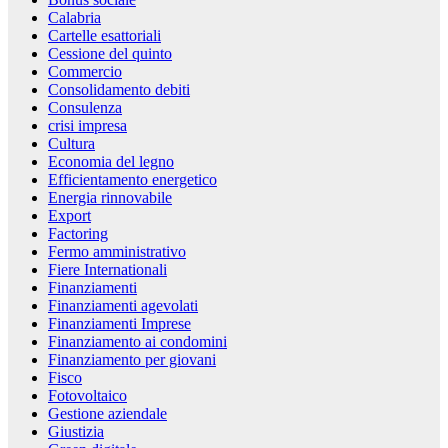
Calabria
Cartelle esattoriali
Cessione del quinto
Commercio
Consolidamento debiti
Consulenza
crisi impresa
Cultura
Economia del legno
Efficientamento energetico
Energia rinnovabile
Export
Factoring
Fermo amministrativo
Fiere Internationali
Finanziamenti
Finanziamenti agevolati
Finanziamenti Imprese
Finanziamento ai condomini
Finanziamento per giovani
Fisco
Fotovoltaico
Gestione aziendale
Giustizia