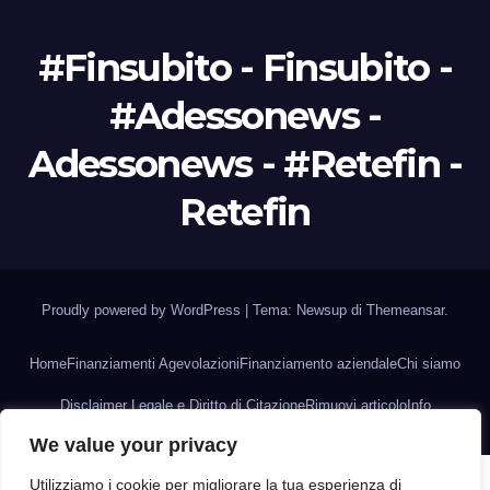
#Finsubito - Finsubito -
#Adessonews -
Adessonews - #Retefin -
Retefin
Proudly powered by WordPress
|
Tema: Newsup di
Themeansar
.
Home
Finanziamenti Agevolazioni
Finanziamento aziendale
Chi siamo
Disclaimer Legale e Diritto di Citazione
Rimuovi articolo
Info
We value your privacy
Utilizziamo i cookie per migliorare la tua esperienza di