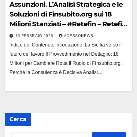
Assunzioni. L’Analisi Strategica e le
Soluzioni di Finsubito.org sui 18
Milioni Stanziati – #Retefin – Retefin
– #Finsubito – Finsubito –
15 FEBBRAIO 2026
ADESSONEWS
#Adessonews – #Adessonews –
Indice dei Contenuti: Introduzione: La Sicilia verso il
#Finsubito – Adessonews
futuro del lavoro Il Provvedimento nel Dettaglio: 18
Milioni per Cambiare Rotta Il Ruolo di Finsubito.org:
Perché la Consulenza è Decisiva Analisi…
Cerca