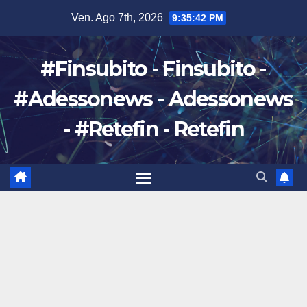
Salta
Ven. Ago 7th, 2026
9:35:43 PM
al
contenuto
#Finsubito - Finsubito -
#Adessonews - Adessonews
- #Retefin - Retefin