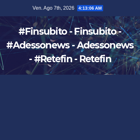
Salta
Ven. Ago 7th, 2026
4:13:08 AM
al
contenuto
#Finsubito - Finsubito -
#Adessonews - Adessonews
- #Retefin - Retefin