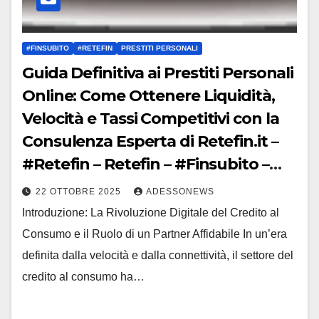
#FINSUBITO
#RETEFIN
PRESTITI PERSONALI
Guida Definitiva ai Prestiti Personali
Online: Come Ottenere Liquidità,
Velocità e Tassi Competitivi con la
Consulenza Esperta di Retefin.it –
#Retefin – Retefin – #Finsubito –
Finsubito – #Adessonews –
22 OTTOBRE 2025
ADESSONEWS
#Adessonews – #Finsubito –
Introduzione: La Rivoluzione Digitale del Credito al
Adessonews
Consumo e il Ruolo di un Partner Affidabile In un’era
definita dalla velocità e dalla connettività, il settore del
credito al consumo ha…