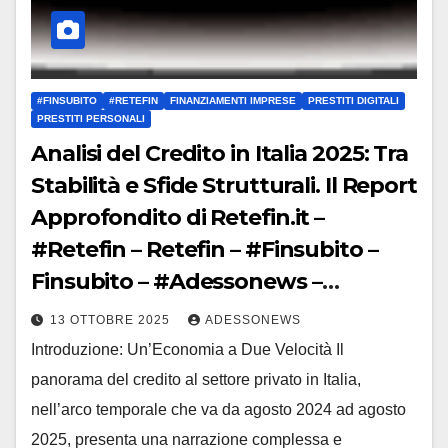
#FINSUBITO
#RETEFIN
FINANZIAMENTI IMPRESE
PRESTITI DIGITALI
PRESTITI PERSONALI
Analisi del Credito in Italia 2025: Tra
Stabilità e Sfide Strutturali. Il Report
Approfondito di Retefin.it –
#Retefin – Retefin – #Finsubito –
Finsubito – #Adessonews –
#Adessonews – #Finsubito –
13 OTTOBRE 2025
ADESSONEWS
Adessonews
Introduzione: Un’Economia a Due Velocità Il
panorama del credito al settore privato in Italia,
nell’arco temporale che va da agosto 2024 ad agosto
2025, presenta una narrazione complessa e