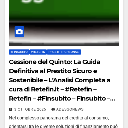
#FINSUBITO
#RETEFIN
PRESTITI PERSONALI
Cessione del Quinto: La Guida
Definitiva al Prestito Sicuro e
Sostenibile – L’Analisi Completa a
cura di Retefin.it – #Retefin –
Retefin – #Finsubito – Finsubito –
#Adessonews – #Adessonews –
3 OTTOBRE 2025
ADESSONEWS
#Finsubito – Adessonews
Nel complesso panorama del credito al consumo,
orientarsi tra le diverse soluzioni di finanziamento può