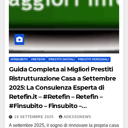
#FINSUBITO
#RETEFIN
PRESTITI DIGITALI
PRESTITI PERSONALI
Guida Completa ai Migliori Prestiti
Ristrutturazione Casa a Settembre
2025: La Consulenza Esperta di
Retefin.it – #Retefin – Retefin –
#Finsubito – Finsubito –
#Adessonews – #Adessonews –
19 SETTEMBRE 2025
ADESSONEWS
#Finsubito – Adessonews
A settembre 2025, il sogno di rinnovare la propria casa