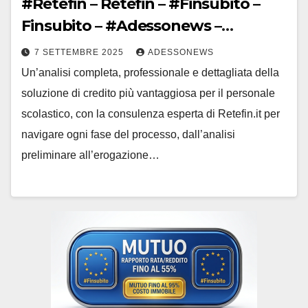
#Retefin – Retefin – #Finsubito –
Finsubito – #Adessonews –
#Adessonews – #Finsubito –
7 SETTEMBRE 2025
ADESSONEWS
Adessonews
Un’analisi completa, professionale e dettagliata della
soluzione di credito più vantaggiosa per il personale
scolastico, con la consulenza esperta di Retefin.it per
navigare ogni fase del processo, dall’analisi
preliminare all’erogazione…