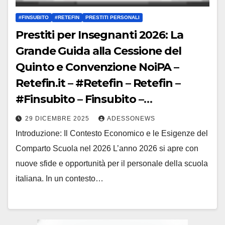
#FINSUBITO
#RETEFIN
PRESTITI PERSONALI
Prestiti per Insegnanti 2026: La
Grande Guida alla Cessione del
Quinto e Convenzione NoiPA –
Retefin.it – #Retefin – Retefin –
#Finsubito – Finsubito –
#Adessonews – #Adessonews –
29 DICEMBRE 2025
ADESSONEWS
#Finsubito – Adessonews
Introduzione: Il Contesto Economico e le Esigenze del
Comparto Scuola nel 2026 L’anno 2026 si apre con
nuove sfide e opportunità per il personale della scuola
italiana. In un contesto…