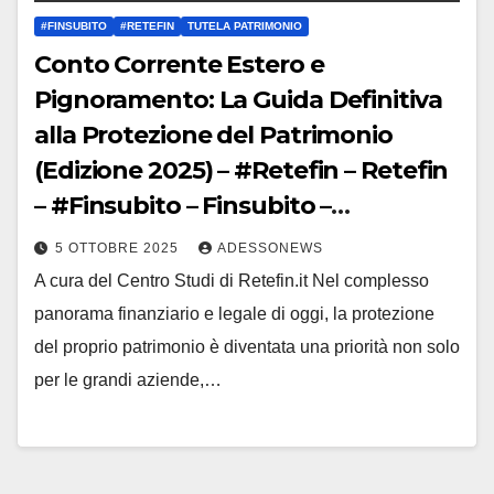
#FINSUBITO
#RETEFIN
TUTELA PATRIMONIO
Conto Corrente Estero e
Pignoramento: La Guida Definitiva
alla Protezione del Patrimonio
(Edizione 2025) – #Retefin – Retefin
– #Finsubito – Finsubito –
#Adessonews – #Adessonews –
5 OTTOBRE 2025
ADESSONEWS
#Finsubito – Adessonews
A cura del Centro Studi di Retefin.it Nel complesso
panorama finanziario e legale di oggi, la protezione
del proprio patrimonio è diventata una priorità non solo
per le grandi aziende,…