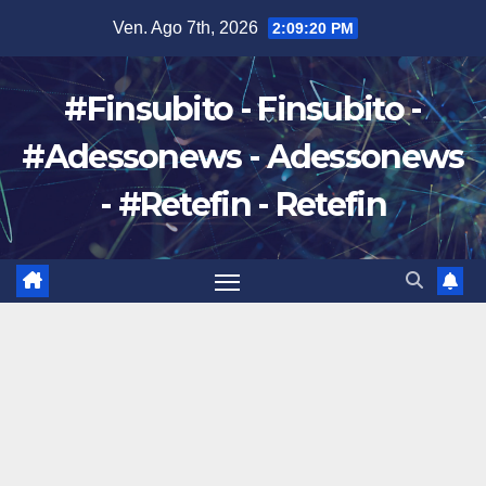
Salta
Ven. Ago 7th, 2026
2:09:21 PM
al
contenuto
#Finsubito - Finsubito -
#Adessonews - Adessonews
- #Retefin - Retefin