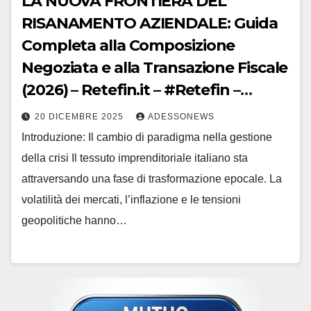
LA NUOVA FRONTIERA DEL
RISANAMENTO AZIENDALE: Guida
Completa alla Composizione
Negoziata e alla Transazione Fiscale
(2026) – Retefin.it – #Retefin –
Retefin – #Finsubito – Finsubito –
20 DICEMBRE 2025
ADESSONEWS
#Adessonews – #Adessonews –
Introduzione: Il cambio di paradigma nella gestione
#Finsubito – Adessonews
della crisi Il tessuto imprenditoriale italiano sta
attraversando una fase di trasformazione epocale. La
volatilità dei mercati, l’inflazione e le tensioni
geopolitiche hanno…