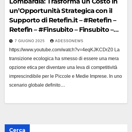
Lombardia: Trasforma un Costo in
un’Opportunità Strategica con il
Supporto di Retefin.it – #Retefin –
Retefin – #Finsubito – Finsubito –
#Adessonews – #Adessonews –
7 GIUGNO 2025
ADESSONEWS
#Finsubito – Adessonews
https://www.youtube.com/watch?v=4eqKJKCDrZ0 La
transizione ecologica ha smesso di essere una mera
opzione etica per diventare una leva di competitività
imprescindibile per le Piccole e Medie Imprese. In uno
scenario globale definito…
Cerca