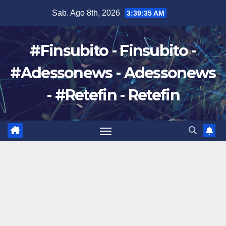
Salta
Sab. Ago 8th, 2026
3:39:36 AM
al
contenuto
#Finsubito - Finsubito -
#Adessonews - Adessonews
- #Retefin - Retefin