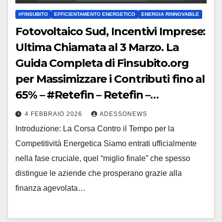
#FINSUBITO
EFFICIENTAMENTO ENERGETICO
ENERGIA RINNOVABILE
Fotovoltaico Sud, Incentivi Imprese:
Ultima Chiamata al 3 Marzo. La
Guida Completa di Finsubito.org
per Massimizzare i Contributi fino al
65% – #Retefin – Retefin –
#Finsubito – Finsubito –
4 FEBBRAIO 2026
ADESSONEWS
#Adessonews – #Adessonews –
Introduzione: La Corsa Contro il Tempo per la
#Finsubito – Adessonews
Competitività Energetica Siamo entrati ufficialmente
nella fase cruciale, quel “miglio finale” che spesso
distingue le aziende che prosperano grazie alla
finanza agevolata…