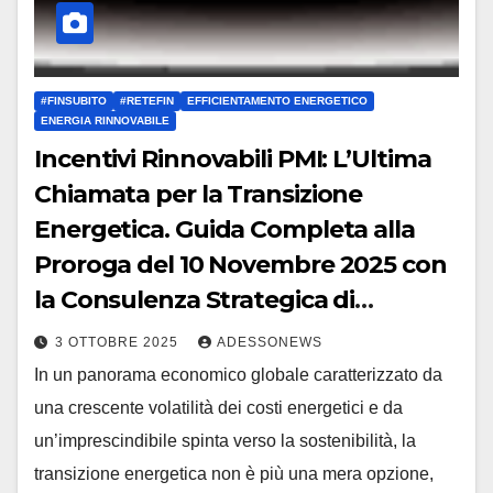
#FINSUBITO
#RETEFIN
EFFICIENTAMENTO ENERGETICO
ENERGIA RINNOVABILE
Incentivi Rinnovabili PMI: L’Ultima
Chiamata per la Transizione
Energetica. Guida Completa alla
Proroga del 10 Novembre 2025 con
la Consulenza Strategica di
Retefin.it – #Retefin – Retefin –
3 OTTOBRE 2025
ADESSONEWS
#Finsubito – Finsubito –
In un panorama economico globale caratterizzato da
#Adessonews – #Adessonews –
una crescente volatilità dei costi energetici e da
#Finsubito – Adessonews
un’imprescindibile spinta verso la sostenibilità, la
transizione energetica non è più una mera opzione,