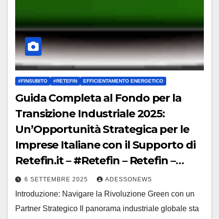
#FINSUBITO
#RETEFIN
EFFICIENTAMENTO ENERGETICO
Guida Completa al Fondo per la
Transizione Industriale 2025:
Un’Opportunità Strategica per le
Imprese Italiane con il Supporto di
Retefin.it – #Retefin – Retefin –
#Finsubito – Finsubito –
6 SETTEMBRE 2025
ADESSONEWS
#Adessonews – #Adessonews –
Introduzione: Navigare la Rivoluzione Green con un
#Finsubito – Adessonews
Partner Strategico Il panorama industriale globale sta