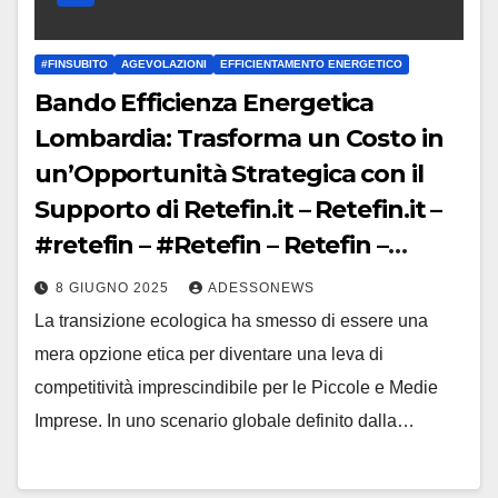
#FINSUBITO
AGEVOLAZIONI
EFFICIENTAMENTO ENERGETICO
Bando Efficienza Energetica
Lombardia: Trasforma un Costo in
un’Opportunità Strategica con il
Supporto di Retefin.it – Retefin.it –
#retefin – #Retefin – Retefin –
#Finsubito – Finsubito –
8 GIUGNO 2025
ADESSONEWS
#Adessonews – #Adessonews –
La transizione ecologica ha smesso di essere una
#Finsubito – Adessonews
mera opzione etica per diventare una leva di
competitività imprescindibile per le Piccole e Medie
Imprese. In uno scenario globale definito dalla…