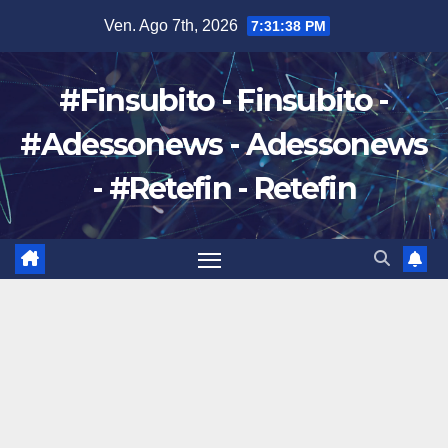
Salta
Ven. Ago 7th, 2026
7:31:39 PM
al
contenuto
#Finsubito - Finsubito -
#Adessonews - Adessonews
- #Retefin - Retefin