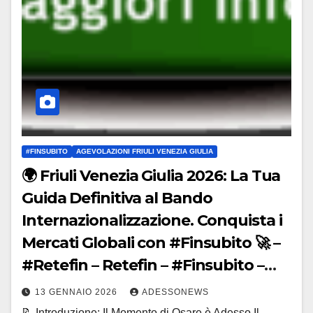
#FINSUBITO
AGEVOLAZIONI FRIULI VENEZIA GIULIA
🌍 Friuli Venezia Giulia 2026: La Tua
Guida Definitiva al Bando
Internazionalizzazione. Conquista i
Mercati Globali con #Finsubito 🚀 –
#Retefin – Retefin – #Finsubito –
Finsubito – #Adessonews –
13 GENNAIO 2026
ADESSONEWS
#Adessonews – #Finsubito –
📝 Introduzione: Il Momento di Osare è Adesso Il