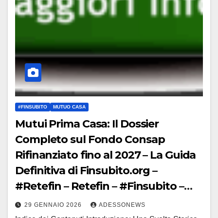
#FINSUBITO
MUTUO CASA
Mutui Prima Casa: Il Dossier
Completo sul Fondo Consap
Rifinanziato fino al 2027 – La Guida
Definitiva di Finsubito.org –
#Retefin – Retefin – #Finsubito –
Finsubito – #Adessonews –
29 GENNAIO 2026
ADESSONEWS
#Adessonews – #Finsubito –