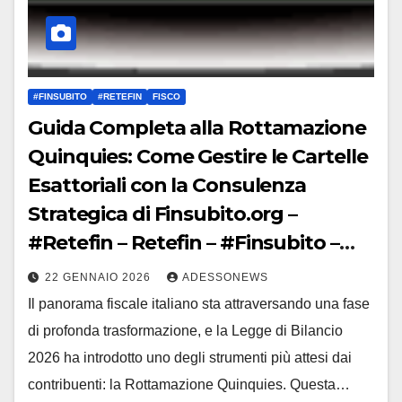
#FINSUBITO
#RETEFIN
FISCO
Guida Completa alla Rottamazione
Quinquies: Come Gestire le Cartelle
Esattoriali con la Consulenza
Strategica di Finsubito.org –
#Retefin – Retefin – #Finsubito –
Finsubito – #Adessonews –
22 GENNAIO 2026
ADESSONEWS
#Adessonews – #Finsubito –
Il panorama fiscale italiano sta attraversando una fase
Adessonews
di profonda trasformazione, e la Legge di Bilancio
2026 ha introdotto uno degli strumenti più attesi dai
contribuenti: la Rottamazione Quinquies. Questa…