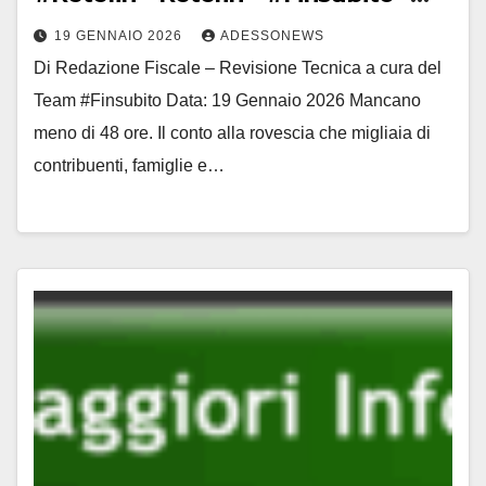
Finsubito – #Adessonews –
19 GENNAIO 2026
ADESSONEWS
#Adessonews – #Finsubito –
Di Redazione Fiscale – Revisione Tecnica a cura del
Adessonews
Team #Finsubito Data: 19 Gennaio 2026 Mancano
meno di 48 ore. Il conto alla rovescia che migliaia di
contribuenti, famiglie e…