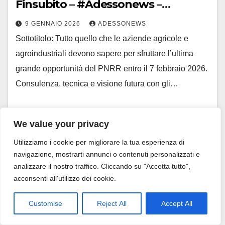
Finsubito – #Adessonews –
#Adessonews – #Finsubito –
9 GENNAIO 2026
ADESSONEWS
Adessonews – #Adessonews –
Sottotitolo: Tutto quello che le aziende agricole e
#Finsubito – Adessonews
agroindustriali devono sapere per sfruttare l’ultima
grande opportunità del PNRR entro il 7 febbraio 2026.
Consulenza, tecnica e visione futura con gli…
We value your privacy
Utilizziamo i cookie per migliorare la tua esperienza di
navigazione, mostrarti annunci o contenuti personalizzati e
analizzare il nostro traffico. Cliccando su "Accetta tutto",
acconsenti all'utilizzo dei cookie.
Customise
Reject All
Accept All