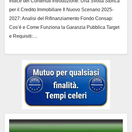
Indice dei Contenuti Introduzione: Una Svolta Storica
Adessonews
per il Credito Immobiliare Il Nuovo Scenario 2025-
2027: Analisi del Rifinanziamento Fondo Consap:
Cos’è e Come Funziona la Garanzia Pubblica Target
e Requisiti:…