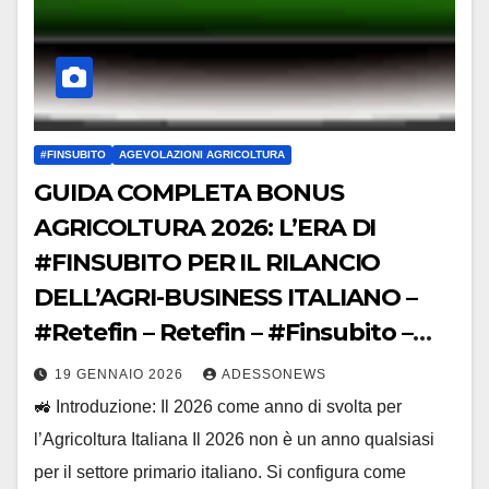
#FINSUBITO
AGEVOLAZIONI AGRICOLTURA
GUIDA COMPLETA BONUS
AGRICOLTURA 2026: L’ERA DI
#FINSUBITO PER IL RILANCIO
DELL’AGRI-BUSINESS ITALIANO –
#Retefin – Retefin – #Finsubito –
Finsubito – #Adessonews –
19 GENNAIO 2026
ADESSONEWS
#Adessonews – #Finsubito –
🚜 Introduzione: Il 2026 come anno di svolta per
Adessonews
l’Agricoltura Italiana Il 2026 non è un anno qualsiasi
per il settore primario italiano. Si configura come