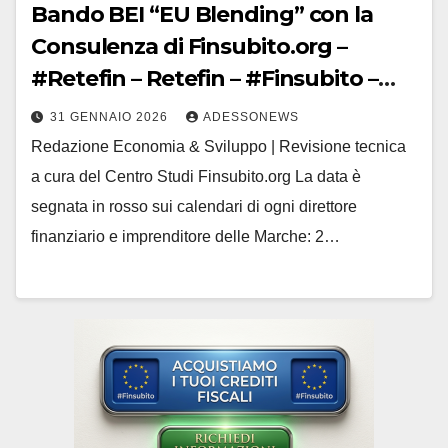
Bando BEI “EU Blending” con la
Consulenza di Finsubito.org –
#Retefin – Retefin – #Finsubito –
Finsubito – #Adessonews –
31 GENNAIO 2026
ADESSONEWS
#Adessonews – #Finsubito –
Redazione Economia & Sviluppo | Revisione tecnica
Adessonews
a cura del Centro Studi Finsubito.org La data è
segnata in rosso sui calendari di ogni direttore
finanziario e imprenditore delle Marche: 2…