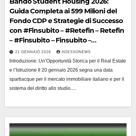
Bando Student Housing 2026:
Guida Completa ai 599 Milioni del
Fondo CDP e Strategie di Successo
con #Finsubito – #Retefin – Retefin
– #Finsubito – Finsubito –
#Adessonews – #Adessonews –
21 GENNAIO 2026
ADESSONEWS
#Finsubito – Adessonews
Introduzione: Un’Opportunità Storica per il Real Estate
e l’Istruzione Il 20 gennaio 2026 segna una data
spartiacque per il mercato immobiliare italiano e per il
sistema del diritto allo studio.…