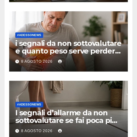
#Finsubito – #Adessonews –
#Finsubito – Adessonews
#ADESSONEWS
i segnali da non sottovalutare
e quanto peso serve perdere
davvero per guarire
8 AGOSTO 2026
#ADESSONEWS
I segnali d’allarme da non
sottovalutare se fai poca pipì
e di colore scuro
8 AGOSTO 2026