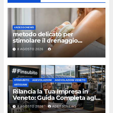
#ADESSONEWS
metodo delicato per
stimolare il drenaggio
linfatico
8 AGOSTO 2026
#FINSUBITO
AGEVOLAZIONI
AGEVOLAZIONI VENETO
ARTIGIANI
Rilancia la Tua Impresa in
Veneto: Guida Completa agli
Incentivi 2026 per Artigiani e
8 AGOSTO 2026
ADESSONEWS
Rinnovabili | Il Supporto di