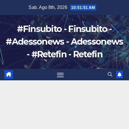
Salta
Sab. Ago 8th, 2026
10:51:52 AM
al
contenuto
#Finsubito - Finsubito -
#Adessonews - Adessonews
- #Retefin - Retefin