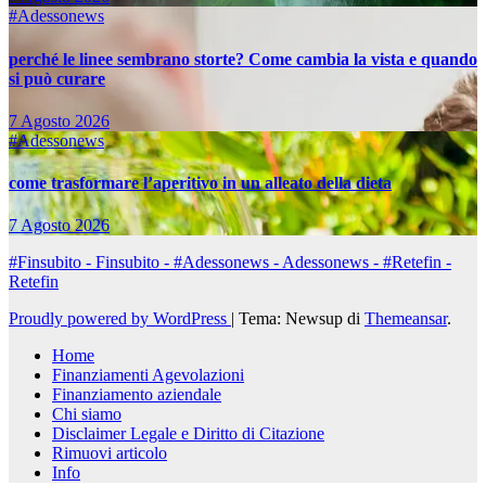
#Adessonews
perché le linee sembrano storte? Come cambia la vista e quando
si può curare
7 Agosto 2026
#Adessonews
come trasformare l’aperitivo in un alleato della dieta
7 Agosto 2026
#Finsubito - Finsubito - #Adessonews - Adessonews - #Retefin -
Retefin
Proudly powered by WordPress
|
Tema: Newsup di
Themeansar
.
Home
Finanziamenti Agevolazioni
Finanziamento aziendale
Chi siamo
Disclaimer Legale e Diritto di Citazione
Rimuovi articolo
Info