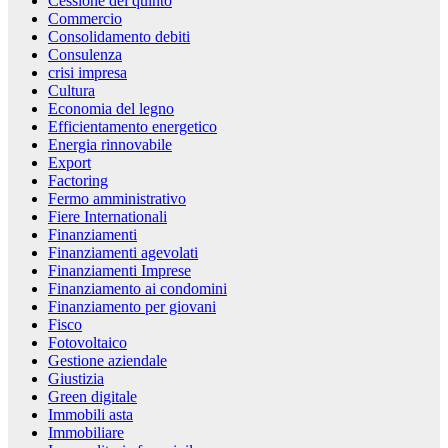
Cessione del quinto
Commercio
Consolidamento debiti
Consulenza
crisi impresa
Cultura
Economia del legno
Efficientamento energetico
Energia rinnovabile
Export
Factoring
Fermo amministrativo
Fiere Internationali
Finanziamenti
Finanziamenti agevolati
Finanziamenti Imprese
Finanziamento ai condomini
Finanziamento per giovani
Fisco
Fotovoltaico
Gestione aziendale
Giustizia
Green digitale
Immobili asta
Immobiliare