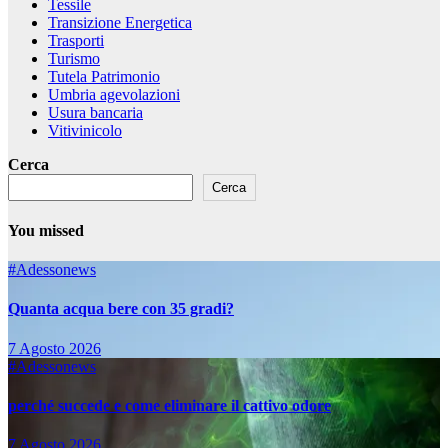
Tessile
Transizione Energetica
Trasporti
Turismo
Tutela Patrimonio
Umbria agevolazioni
Usura bancaria
Vitivinicolo
Cerca
Cerca
You missed
#Adessonews
Quanta acqua bere con 35 gradi?
7 Agosto 2026
#Adessonews
perché succede e come eliminare il cattivo odore
7 Agosto 2026