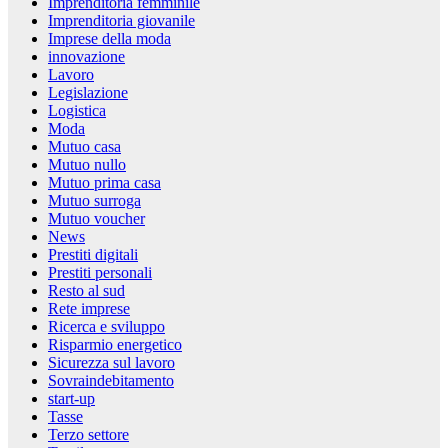
Imprenditoria femminile
Imprenditoria giovanile
Imprese della moda
innovazione
Lavoro
Legislazione
Logistica
Moda
Mutuo casa
Mutuo nullo
Mutuo prima casa
Mutuo surroga
Mutuo voucher
News
Prestiti digitali
Prestiti personali
Resto al sud
Rete imprese
Ricerca e sviluppo
Risparmio energetico
Sicurezza sul lavoro
Sovraindebitamento
start-up
Tasse
Terzo settore