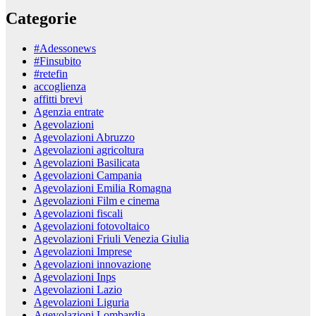
Categorie
#Adessonews
#Finsubito
#retefin
accoglienza
affitti brevi
Agenzia entrate
Agevolazioni
Agevolazioni Abruzzo
Agevolazioni agricoltura
Agevolazioni Basilicata
Agevolazioni Campania
Agevolazioni Emilia Romagna
Agevolazioni Film e cinema
Agevolazioni fiscali
Agevolazioni fotovoltaico
Agevolazioni Friuli Venezia Giulia
Agevolazioni Imprese
Agevolazioni innovazione
Agevolazioni Inps
Agevolazioni Lazio
Agevolazioni Liguria
Agevolazioni Lombardia