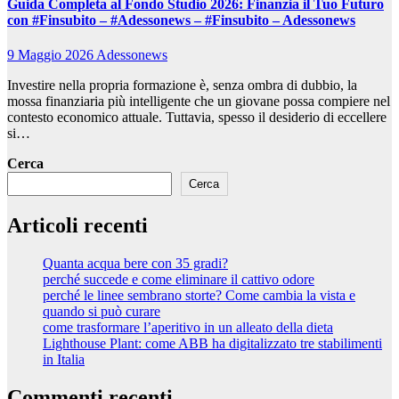
Guida Completa al Fondo Studio 2026: Finanzia il Tuo Futuro
con #Finsubito – #Adessonews – #Finsubito – Adessonews
9 Maggio 2026
Adessonews
Investire nella propria formazione è, senza ombra di dubbio, la
mossa finanziaria più intelligente che un giovane possa compiere nel
contesto economico attuale. Tuttavia, spesso il desiderio di eccellere
si…
Cerca
Cerca
Articoli recenti
Quanta acqua bere con 35 gradi?
perché succede e come eliminare il cattivo odore
perché le linee sembrano storte? Come cambia la vista e
quando si può curare
come trasformare l’aperitivo in un alleato della dieta
Lighthouse Plant: come ABB ha digitalizzato tre stabilimenti
in Italia
Commenti recenti