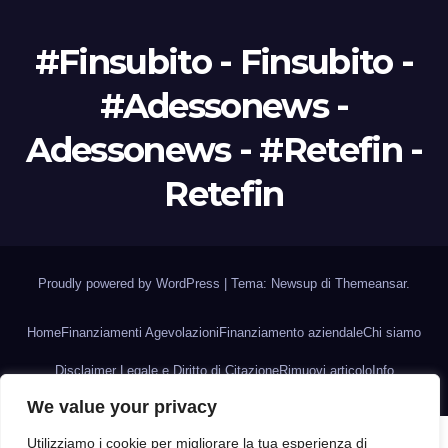
#Finsubito - Finsubito -
#Adessonews -
Adessonews - #Retefin -
Retefin
Proudly powered by WordPress
|
Tema: Newsup di
Themeansar
.
Home
Finanziamenti Agevolazioni
Finanziamento aziendale
Chi siamo
Disclaimer Legale e Diritto di Citazione
Rimuovi articolo
Info
We value your privacy
Utilizziamo i cookie per migliorare la tua esperienza di