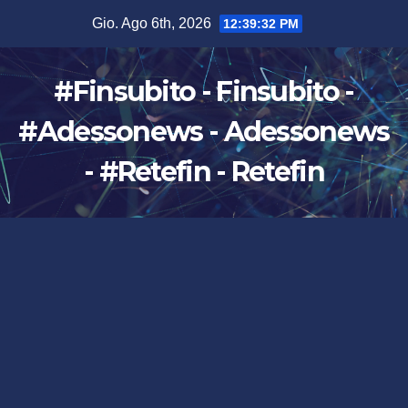
Salta
Gio. Ago 6th, 2026
12:39:33 PM
al
contenuto
#Finsubito - Finsubito -
#Adessonews - Adessonews
- #Retefin - Retefin