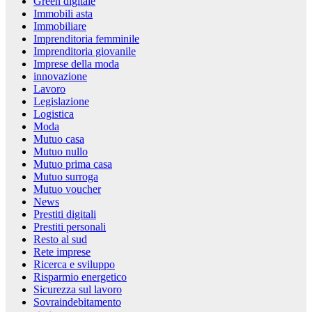
Green digitale
Immobili asta
Immobiliare
Imprenditoria femminile
Imprenditoria giovanile
Imprese della moda
innovazione
Lavoro
Legislazione
Logistica
Moda
Mutuo casa
Mutuo nullo
Mutuo prima casa
Mutuo surroga
Mutuo voucher
News
Prestiti digitali
Prestiti personali
Resto al sud
Rete imprese
Ricerca e sviluppo
Risparmio energetico
Sicurezza sul lavoro
Sovraindebitamento