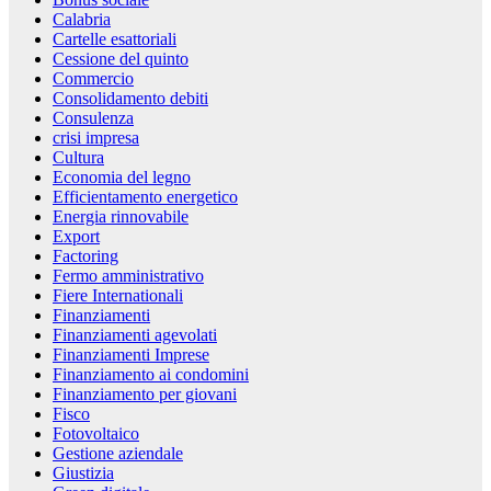
Calabria
Cartelle esattoriali
Cessione del quinto
Commercio
Consolidamento debiti
Consulenza
crisi impresa
Cultura
Economia del legno
Efficientamento energetico
Energia rinnovabile
Export
Factoring
Fermo amministrativo
Fiere Internationali
Finanziamenti
Finanziamenti agevolati
Finanziamenti Imprese
Finanziamento ai condomini
Finanziamento per giovani
Fisco
Fotovoltaico
Gestione aziendale
Giustizia