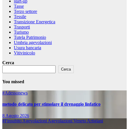
start-up
Tasse
Terzo settore
Tessile
Transizione Energetica
Trasporti
Turismo
Tutela Patrimonio
Umbria agevolazioni
Usura bancaria
Vitivinicolo
Cerca
Cerca
You missed
#Adessonews
metodo delicato per stimolare il drenaggio linfatico
8 Agosto 2026
#Finsubito
Agevolazioni
Agevolazioni Veneto
Artigiani