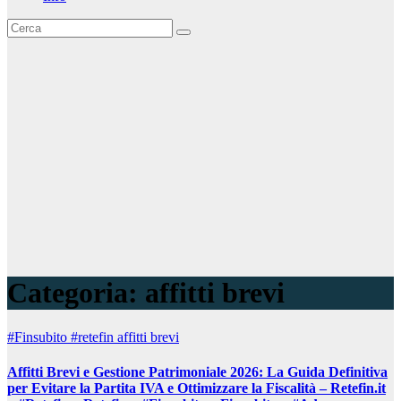
Categoria:
affitti brevi
#Finsubito
#retefin
affitti brevi
Affitti Brevi e Gestione Patrimoniale 2026: La Guida Definitiva
per Evitare la Partita IVA e Ottimizzare la Fiscalità – Retefin.it