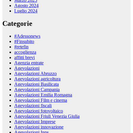
Marzo 2025
Agosto 2024
Luglio 2024
Categorie
#Adessonews
#Finsubito
#retefin
accoglienza
affitti brevi
Agenzia entrate
Agevolazioni
Agevolazioni Abruzzo
Agevolazioni agricoltura
Agevolazioni Basilicata
Agevolazioni Campania
Agevolazioni Emilia Romagna
Agevolazioni Film e cinema
Agevolazioni fiscali
Agevolazioni fotovoltaico
Agevolazioni Friuli Venezia Giulia
Agevolazioni Imprese
Agevolazioni innovazione
Agevolazioni Inps