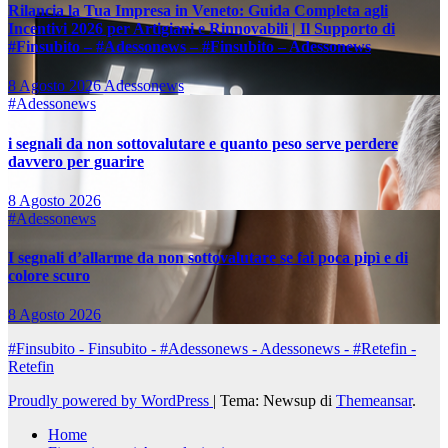
Rilancia la Tua Impresa in Veneto: Guida Completa agli
Incentivi 2026 per Artigiani e Rinnovabili | Il Supporto di
#Finsubito – #Adessonews – #Finsubito – Adessonews
8 Agosto 2026
Adessonews
#Adessonews
i segnali da non sottovalutare e quanto peso serve perdere
davvero per guarire
8 Agosto 2026
#Adessonews
I segnali d’allarme da non sottovalutare se fai poca pipì e di
colore scuro
8 Agosto 2026
#Finsubito - Finsubito - #Adessonews - Adessonews - #Retefin -
Retefin
Proudly powered by WordPress
|
Tema: Newsup di
Themeansar
.
Home