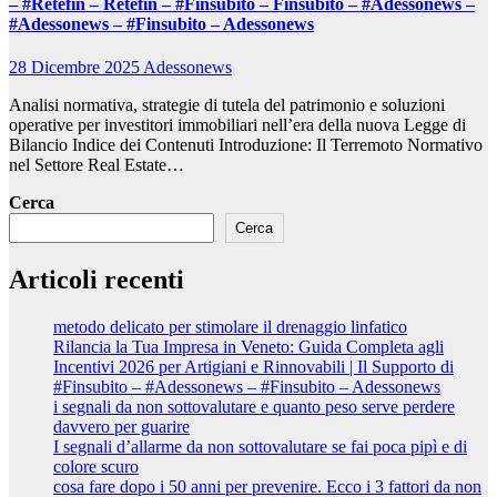
– #Retefin – Retefin – #Finsubito – Finsubito – #Adessonews –
#Adessonews – #Finsubito – Adessonews
28 Dicembre 2025
Adessonews
Analisi normativa, strategie di tutela del patrimonio e soluzioni
operative per investitori immobiliari nell’era della nuova Legge di
Bilancio Indice dei Contenuti Introduzione: Il Terremoto Normativo
nel Settore Real Estate…
Cerca
Cerca
Articoli recenti
metodo delicato per stimolare il drenaggio linfatico
Rilancia la Tua Impresa in Veneto: Guida Completa agli
Incentivi 2026 per Artigiani e Rinnovabili | Il Supporto di
#Finsubito – #Adessonews – #Finsubito – Adessonews
i segnali da non sottovalutare e quanto peso serve perdere
davvero per guarire
I segnali d’allarme da non sottovalutare se fai poca pipì e di
colore scuro
cosa fare dopo i 50 anni per prevenire. Ecco i 3 fattori da non