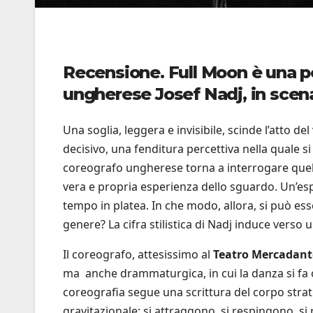
Recensione. Full Moon è una 
ungherese Josef Nadj, in scena
Una soglia, leggera e invisibile, scinde l’atto 
decisivo, una fenditura percettiva nella quale si
coreografo ungherese torna a interrogare quell
vera e propria esperienza dello sguardo. Un’es
tempo in platea. In che modo, allora, si può ess
genere? La cifra stilistica di Nadj induce verso 
Il coreografo, attesissimo al
Teatro Mercadant
ma anche drammaturgica, in cui la danza si fa or
coreografia segue una scrittura del corpo stra
gravitazionale: si attraggono, si respingono, 