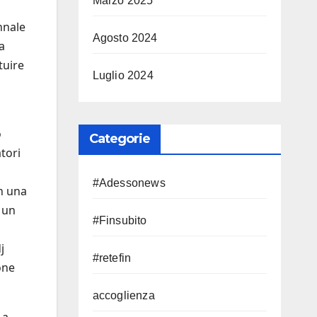
Marzo 2025
nnale
Agosto 2024
a
tuire
Luglio 2024
o
Categorie
tori
#Adessonews
n una
 un
#Finsubito
j
#retefin
one
accoglienza
 a