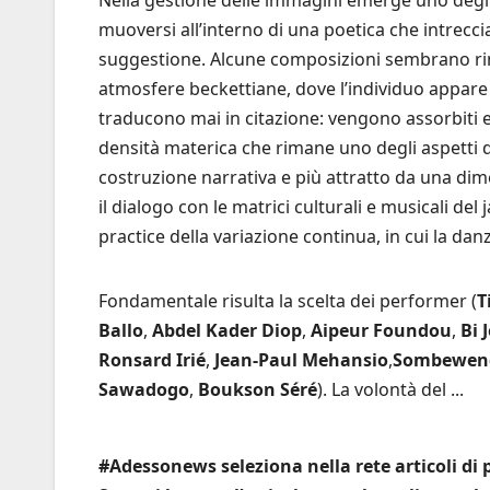
muoversi all’interno di una poetica che intreccia
suggestione. Alcune composizioni sembrano ri
atmosfere beckettiane, dove l’individuo appare 
traducono mai in citazione: vengono assorbiti e
densità materica che rimane uno degli aspetti d
costruzione narrativa e più attratto da una dim
il dialogo con le matrici culturali e musicali 
practice della variazione continua, in cui la da
Fondamentale risulta la scelta dei performer (
T
Ballo
,
Abdel Kader
Diop
,
Aipeur Foundou
,
Bi 
Ronsard Irié
,
Jean-Paul
Mehansio
,
Sombewen
Sawadogo
,
Boukson Séré
). La volontà del ...
#Adessonews seleziona nella rete articoli di p