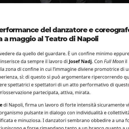
performance del danzatore e coreograf
 a maggio al Teatro di Napoli
del vedere da quello del guardare. È un confine minimo eppur
 inserisce da sempre il lavoro di
Josef Nadj
. Con
Full Moon
il
a zona di confine in cui l’immagine diviene promotrice di 
perienza, sì: di questo si può argomentare ripercorrendo qu
ere spettatrici e spettatori di un atto performativo di quest
un’osservazione partecipata, attiva, mirata.
e
di Napoli, firma un lavoro di forte intensità sicuramente v
ganismo pulsante in dialogo con individualità e collettività
tificata e minuziosa. I danzatori sembrano obbedire a una f
si riuniscono e forse rimandano tanto a un branco quanto a 