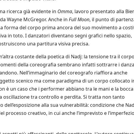
na ricerca già evidente in
Omma
, lavoro presentato alla Bie
 da Wayne McGregor. Anche in
Full Moon
, il punto di partenz
È la forma del corpo prima ancora del suo movimento a costi
va in toto. I danzatori diventano segni grafici nello spazio,
ostruiscono una partitura visiva precisa.
’altra costante della poetica di Nadj: la tensione tra il corp
omenti della coreografia sembrano infatti sottrarre i danza
 abbandono. Nell’immaginario del coreografo riaffiora anche
oggetto scenico ma come paradigma di un corpo collocato i
n è un caso che i performer abbiano tra le mani e la bocca
a oscillazione tra controllo e perdita. Si tratta non tanto
o dell’esposizione alla sua vulnerabilità: condizione che Nad
 processo creativo, in cui anche l’imprevisto e l’imperfezi
aspetti più affascinanti dello spettacolo. L’autore continua