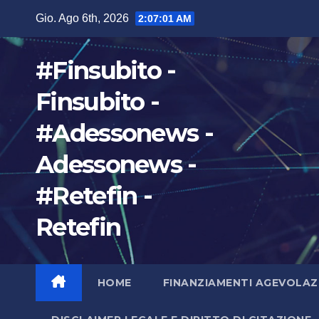
Salta
Gio. Ago 6th, 2026
2:07:02 AM
al
contenuto
#Finsubito -
Finsubito -
#Adessonews -
Adessonews -
#Retefin -
Retefin
HOME
FINANZIAMENTI AGEVOLAZ