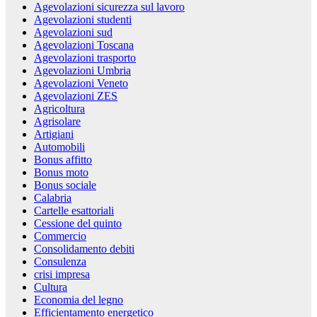
Agevolazioni sicurezza sul lavoro
Agevolazioni studenti
Agevolazioni sud
Agevolazioni Toscana
Agevolazioni trasporto
Agevolazioni Umbria
Agevolazioni Veneto
Agevolazioni ZES
Agricoltura
Agrisolare
Artigiani
Automobili
Bonus affitto
Bonus moto
Bonus sociale
Calabria
Cartelle esattoriali
Cessione del quinto
Commercio
Consolidamento debiti
Consulenza
crisi impresa
Cultura
Economia del legno
Efficientamento energetico