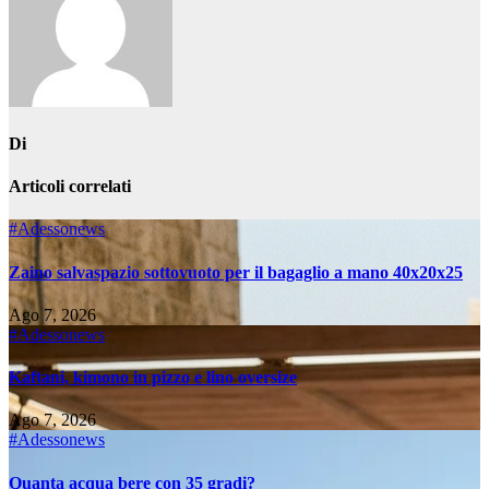
Di
Articoli correlati
#Adessonews
Zaino salvaspazio sottovuoto per il bagaglio a mano 40x20x25
Ago 7, 2026
#Adessonews
Kaftani, kimono in pizzo e lino oversize
Ago 7, 2026
#Adessonews
Quanta acqua bere con 35 gradi?