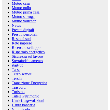
Mutuo casa
Mutuo nullo
Mutuo prima casa
Mutuo surroga
Mutuo voucher
News
Prestiti digitali
Prestiti personali
Resto al sud
Rete imprese
Ricerca e sviluppo
Risparmio energetico
Sicurezza sul lavoro
Sovraindebitamento
start-up
Tasse
Terzo settore
Tessile
Transizione Energetica
Trasporti
Turismo
Tutela Patrimonio
Umbria agevolazioni
Usura bancaria
Vitivinicolo