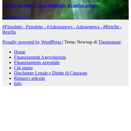
perché succede e come eliminare il cattivo odore
7 Agosto 2026
#Finsubito - Finsubito - #Adessonews - Adessonews - #Retefin -
Retefin
Proudly powered by WordPress
|
Tema: Newsup di
Themeansar
.
Home
Finanziamenti Agevolazioni
Finanziamento aziendale
Chi siamo
Disclaimer Legale e Diritto di Citazione
Rimuovi articolo
Info