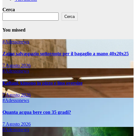
Cerca
Cerca
You missed
#Adessonews
Zaino salvaspazio sottovuoto per il bagaglio a mano 40x20x25
7 Agosto 2026
#Adessonews
Kaftani, kimono in pizzo e lino oversize
7 Agosto 2026
#Adessonews
Quanta acqua bere con 35 gradi?
7 Agosto 2026
#Adessonews