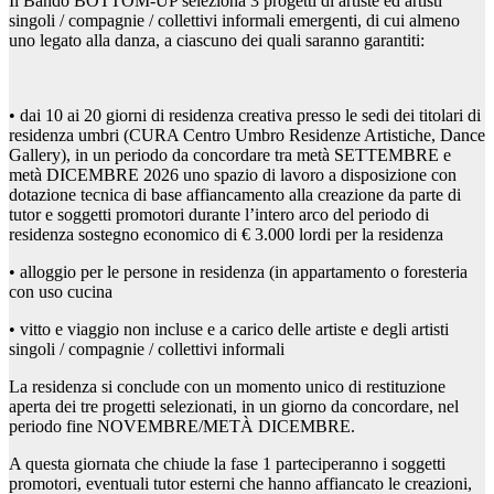
Il Bando BOTTOM-UP seleziona 3 progetti di artiste ed artisti
singoli / compagnie / collettivi informali emergenti, di cui almeno
uno legato alla danza, a ciascuno dei quali saranno garantiti:
• dai 10 ai 20 giorni di residenza creativa presso le sedi dei titolari di
residenza umbri (CURA Centro Umbro Residenze Artistiche, Dance
Gallery), in un periodo da concordare tra metà SETTEMBRE e
metà DICEMBRE 2026 uno spazio di lavoro a disposizione con
dotazione tecnica di base affiancamento alla creazione da parte di
tutor e soggetti promotori durante l’intero arco del periodo di
residenza sostegno economico di € 3.000 lordi per la residenza
• alloggio per le persone in residenza (in appartamento o foresteria
con uso cucina
• vitto e viaggio non incluse e a carico delle artiste e degli artisti
singoli / compagnie / collettivi informali
La residenza si conclude con un momento unico di restituzione
aperta dei tre progetti selezionati, in un giorno da concordare, nel
periodo fine NOVEMBRE/METÀ DICEMBRE.
A questa giornata che chiude la fase 1 parteciperanno i soggetti
promotori, eventuali tutor esterni che hanno affiancato le creazioni,