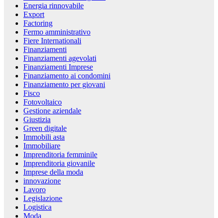
Energia rinnovabile
Export
Factoring
Fermo amministrativo
Fiere Internationali
Finanziamenti
Finanziamenti agevolati
Finanziamenti Imprese
Finanziamento ai condomini
Finanziamento per giovani
Fisco
Fotovoltaico
Gestione aziendale
Giustizia
Green digitale
Immobili asta
Immobiliare
Imprenditoria femminile
Imprenditoria giovanile
Imprese della moda
innovazione
Lavoro
Legislazione
Logistica
Moda