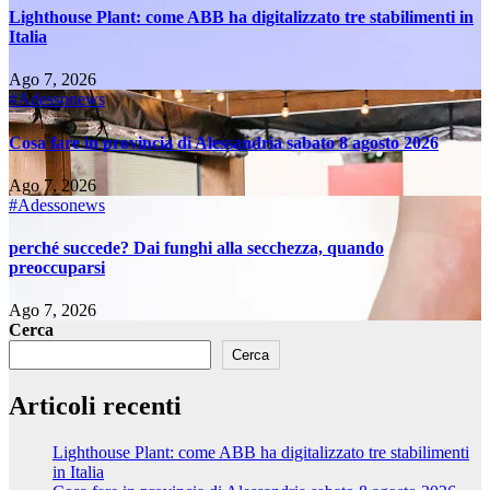
Lighthouse Plant: come ABB ha digitalizzato tre stabilimenti in
Italia
Ago 7, 2026
#Adessonews
Cosa fare in provincia di Alessandria sabato 8 agosto 2026
Ago 7, 2026
#Adessonews
perché succede? Dai funghi alla secchezza, quando
preoccuparsi
Ago 7, 2026
Cerca
Cerca
Articoli recenti
Lighthouse Plant: come ABB ha digitalizzato tre stabilimenti
in Italia