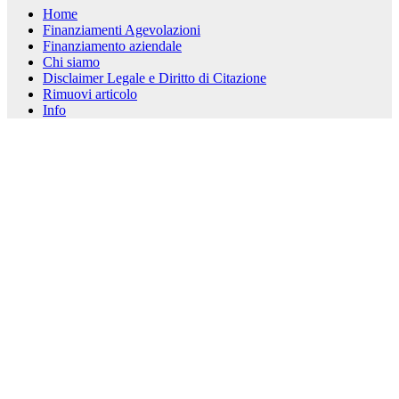
Home
Finanziamenti Agevolazioni
Finanziamento aziendale
Chi siamo
Disclaimer Legale e Diritto di Citazione
Rimuovi articolo
Info