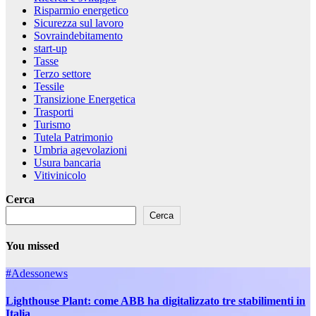
Risparmio energetico
Sicurezza sul lavoro
Sovraindebitamento
start-up
Tasse
Terzo settore
Tessile
Transizione Energetica
Trasporti
Turismo
Tutela Patrimonio
Umbria agevolazioni
Usura bancaria
Vitivinicolo
Cerca
Cerca
You missed
#Adessonews
Lighthouse Plant: come ABB ha digitalizzato tre stabilimenti in
Italia