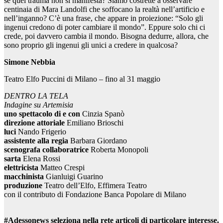
se quel trauma non si manifesta? Siamo costrette a osservare
centinaia di Mara Landolfi che soffocano la realtà nell’artificio e
nell’inganno? C’è una frase, che appare in proiezione: “Solo gli
ingenui credono di poter cambiare il mondo”. Eppure solo chi ci
crede, poi davvero cambia il mondo. Bisogna dedurre, allora, che
sono proprio gli ingenui gli unici a credere in qualcosa?
Simone Nebbia
Teatro Elfo Puccini di Milano – fino al 31 maggio
DENTRO LA TELA
Indagine su Artemisia
uno spettacolo di e con
Cinzia Spanò
direzione attoriale
Emiliano Brioschi
luci
Nando Frigerio
assistente alla regia
Barbara Giordano
scenografa collaboratrice
Roberta Monopoli
sarta
Elena Rossi
elettricista
Matteo Crespi
macchinista
Gianluigi Guarino
produzione
Teatro dell’Elfo, Effimera Teatro
con il contributo di Fondazione Banca Popolare di Milano
#Adessonews seleziona nella rete articoli di particolare interesse.