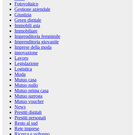
Fotovoltaico
Gestione aziendale
Giustizia
Green digitale
Immobili asta
Immobiliare
Imprenditoria femminile
Imprenditoria giovanile
Imprese della moda
innovazione
Lavoro
Legislazione
Logistica
Moda
Mutuo casa
Mutuo nullo
Mutuo prima casa
Mutuo surroga
Mutuo voucher
News
Prestiti digitali
Prestiti personali
Resto al sud
Rete imprese
Ricerca e sviluppo