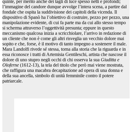
quinte, per merito anche dei tagli di luce spesso netti e profondi;
l’immagine del candore dunque avvolge l’intera scena, a partire dal
fondale che ospita la suddivisione dei capitoli della vicenda. Il
dispositivo di Spanò ha l’obiettivo di costruire, pezzo per pezzo, una
manipolazione evidente, di cui fa parte ma da cui allo stesso tempo
si scherma attraverso l’oggettività presunta; eppure in questo
meccanismo qualcosa inizia a scricchiolare, l’arrivo in redazione di
un cliente che non è come gli altri risveglia un vecchio dolore mai
sopito e che, forse, è il motivo di tanto impegno a sostenere il male.
Mara Landolfi rivede sé stessa, torna alla storia che la riguarda e in
essa riconosce i tratti di Artemisia Gentileschi, artista che nascose il
dolore di uno stupro negli occhi di chi osserva la sua
Giuditta e
Oloferne
(1612-13), la tela del titolo che però mai viene mostrata,
che raffigura una macabra decapitazione ad opera di una donna e
della sua ancella, simbolo di unità femminile contro il potere
patriarcale.