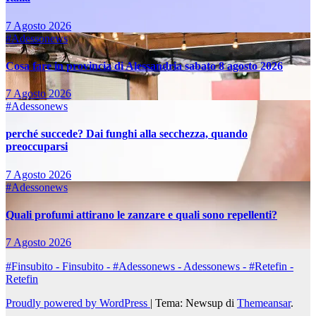
7 Agosto 2026
#Adessonews
Cosa fare in provincia di Alessandria sabato 8 agosto 2026
7 Agosto 2026
#Adessonews
perché succede? Dai funghi alla secchezza, quando
preoccuparsi
7 Agosto 2026
#Adessonews
Quali profumi attirano le zanzare e quali sono repellenti?
7 Agosto 2026
#Finsubito - Finsubito - #Adessonews - Adessonews - #Retefin -
Retefin
Proudly powered by WordPress
|
Tema: Newsup di
Themeansar
.