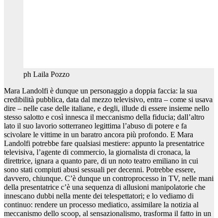
ph Laila Pozzo
Mara Landolfi è dunque un personaggio a doppia faccia: la sua
credibilità pubblica, data dal mezzo televisivo, entra – come si usava
dire – nelle case delle italiane, e degli, illude di essere insieme nello
stesso salotto e così innesca il meccanismo della fiducia; dall’altro
lato il suo lavorio sotterraneo legittima l’abuso di potere e fa
scivolare le vittime in un baratro ancora più profondo. E Mara
Landolfi potrebbe fare qualsiasi mestiere: appunto la presentatrice
televisiva, l’agente di commercio, la giornalista di cronaca, la
direttrice, ignara a quanto pare, di un noto teatro emiliano in cui
sono stati compiuti abusi sessuali per decenni. Potrebbe essere,
davvero, chiunque. C’è dunque un controprocesso in TV, nelle mani
della presentatrice c’è una sequenza di allusioni manipolatorie che
innescano dubbi nella mente dei telespettatori; e lo vediamo di
continuo: rendere un processo mediatico, assimilare la notizia al
meccanismo dello scoop, al sensazionalismo, trasforma il fatto in un