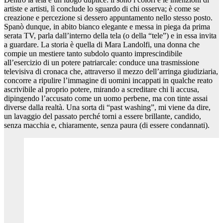
artiste e artisti, lì conclude lo sguardo di chi osserva; è come se
creazione e percezione si dessero appuntamento nello stesso posto.
Spanò dunque, in abito bianco elegante e messa in piega da prima
serata TV, parla dall’interno della tela (o della “tele”) e in essa invita
a guardare. La storia è quella di Mara Landolfi, una donna che
compie un mestiere tanto subdolo quanto imprescindibile
all’esercizio di un potere patriarcale: conduce una trasmissione
televisiva di cronaca che, attraverso il mezzo dell’arringa giudiziaria,
concorre a ripulire l’immagine di uomini incappati in qualche reato
ascrivibile al proprio potere, mirando a screditare chi li accusa,
dipingendo l’accusato come un uomo perbene, ma con tinte assai
diverse dalla realtà. Una sorta di “past washing”, mi viene da dire,
un lavaggio del passato perché torni a essere brillante, candido,
senza macchia e, chiaramente, senza paura (di essere condannati).