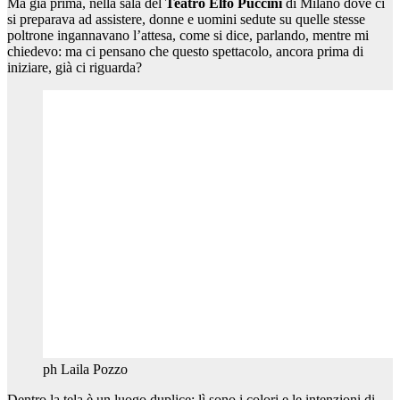
Ma già prima, nella sala del
Teatro Elfo
Puccini
di Milano dove ci
si preparava ad assistere, donne e uomini sedute su quelle stesse
poltrone ingannavano l’attesa, come si dice, parlando, mentre mi
chiedevo: ma ci pensano che questo spettacolo, ancora prima di
iniziare, già ci riguarda?
ph Laila Pozzo
Dentro la tela è un luogo duplice: lì sono i colori e le intenzioni di