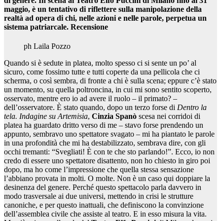
di genere. In scena al Teatro Elfo Puccini di Milano fino al 31
maggio, è un tentativo di riflettere sulla manipolazione della
realtà ad opera di chi, nelle azioni e nelle parole, perpetua un
sistema patriarcale. Recensione
ph Laila Pozzo
Quando si è sedute in platea, molto spesso ci si sente un po’ al
sicuro, come fossimo tutte e tutti coperte da una pellicola che ci
scherma, o così sembra, di fronte a chi è sulla scena; eppure c’è stato
un momento, su quella poltroncina, in cui mi sono sentito scoperto,
osservato, mentre ero io ad avere il ruolo – il primato? –
dell’osservatore. È stato quando, dopo un terzo forse di
Dentro la
tela. Indagine su Artemisia
,
Cinzia Spanò
scesa nei corridoi di
platea ha guardato dritto verso di me – stavo forse prendendo un
appunto, sembravo uno spettatore svagato – mi ha piantato le parole
in una profondità che mi ha destabilizzato, sembrava dire, con gli
occhi tremanti: “Svegliati! È con te che sto parlando!”. Ecco, io non
credo di essere uno spettatore disattento, non ho chiesto in giro poi
dopo, ma ho come l’impressione che quella stessa sensazione
l’abbiano provata in molti. O molte. Non è un caso qui doppiare la
desinenza del genere. Perché questo spettacolo parla davvero in
modo trasversale ai due universi, mettendo in crisi le strutture
canoniche, e per questo inattuali, che definiscono la convinzione
dell’assemblea civile che assiste al teatro. E in esso misura la vita.