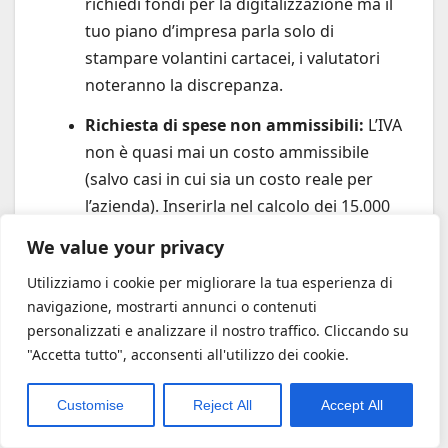
richiedi fondi per la digitalizzazione ma il
tuo piano d’impresa parla solo di
stampare volantini cartacei, i valutatori
noteranno la discrepanza.
Richiesta di spese non ammissibili:
L’IVA
non è quasi mai un costo ammissibile
(salvo casi in cui sia un costo reale per
l’azienda). Inserirla nel calcolo dei 15.000
euro netti porterà a una decurtazione del
We value your privacy
voucher.
Utilizziamo i cookie per migliorare la tua esperienza di
Mancanza di chiarezza sugli obiettivi:
navigazione, mostrarti annunci o contenuti
Invitalia vuole sapere
esattamente
come
personalizzati e analizzare il nostro traffico. Cliccando su
questo voucher aumenterà il tuo
"Accetta tutto", acconsenti all'utilizzo dei cookie.
fatturato o ottimizzerà la tua impresa. Le
risposte vaghe abbassano drasticamente
Customise
Reject All
Accept All
il punteggio.