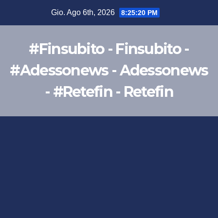
Salta
Gio. Ago 6th, 2026
8:25:21 PM
al
contenuto
#Finsubito - Finsubito -
#Adessonews - Adessonews
- #Retefin - Retefin