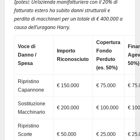
Ipotesi: Un’azienda manifatturiera con il 20% di
fatturato estero ha subito danni strutturali e
perdita di macchinari per un totale di € 400.000 a
causa dell’uragano Harry.
Copertura
Voce di
Fina
Importo
Fondo
Danno /
Agev
Riconosciuto
Perduto
Spesa
50%)
(es. 50%)
Ripristino
€ 150.000
€ 75.000
€ 75.
Capannone
Sostituzione
€ 200.000
€ 100.000
€ 10
Macchinario
Ripristino
Scorte
€ 50.000
€ 25.000
€ 25.