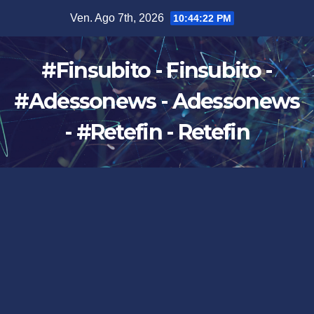
Salta
Ven. Ago 7th, 2026
10:44:23 PM
al
contenuto
#Finsubito - Finsubito -
#Adessonews - Adessonews
- #Retefin - Retefin