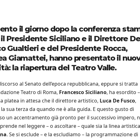
nto il giorno dopo la conferenza sta
il Presidente Siciliano e il Direttore D
co Gualtieri e del Presidente Rocca,
 Lea Giamattei, hanno presentato il nuo
à: la riapertura del Teatro Valle.
discorso al Senato dell’epoca repubblicana, eppure si tratta
ondazione Teatro di Roma,
Francesco Siciliano
, ha esordito 
 platea in attesa che il direttore artistico,
Luca De Fusco
,
la sua terza da quando ne è alla guida. E questo gusto di
rso un accentramento già pronto per il successivo impero, 
rende nel leggere – o ascoltare – quale sia la linea artistica
ina
. Se si esclude – e la escludiamo – la programmazione di