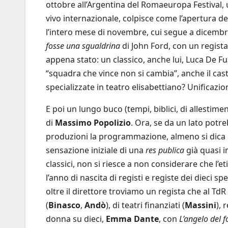
ottobre all’Argentina del Romaeuropa Festival, u
vivo internazionale, colpisce come l’apertura de
l’intero mese di novembre, cui segue a dicembr
fosse una sgualdrina
di John Ford, con un regista
appena stato: un classico, anche lui, Luca De Fusc
“squadra che vince non si cambia”, anche il cast 
specializzate in teatro elisabettiano? Unificazi
E poi un lungo buco (tempi, biblici, di allestim
di
Massimo Popolizio
. Ora, se da un lato potr
produzioni la programmazione, almeno si dica ch
sensazione iniziale di una
res publica
già quasi i
classici, non si riesce a non considerare che l’e
l’anno di nascita di registi e registe dei dieci sp
oltre il direttore troviamo un regista che al TdR 
(
Binasco
,
Andò
), di teatri finanziati (
Massini
), 
donna su dieci,
Emma Dante
, con
L’angelo del f