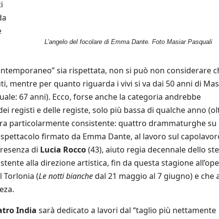
i
da
e
L’angelo del focolare di Emma Dante. Foto Masiar Pasquali
“contemporaneo” sia rispettata, non si può non considerare c
i, mentre per quanto riguarda i vivi si va dai 50 anni di Mas
ttuale: 67 anni). Ecco, forse anche la categoria andrebbe
i registi e delle registe, solo più bassa di qualche anno (ol
ra particolarmente consistente: quattro drammaturghe su 
o spettacolo firmato da Emma Dante, al lavoro sul capolavor
 presenza di
Lucia Rocco
(43), aiuto regia decennale dello st
tente alla direzione artistica, fin da questa stagione all’op
 Torlonia (
Le notti bianche
dal 21 maggio al 7 giugno) e che 
eza.
atro India
sarà dedicato a lavori dal “taglio più nettamente