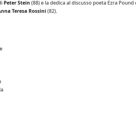
di
Peter Stein
(88) e la dedica al discusso poeta Ezra Pound 
Anna Teresa Rossini
(82).
le
n
la