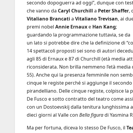
secondo dopoguerra ad oggi”, dunque con test
che vanno da
Caryl Churchill
a
Peter Shaffer
, 
Vitaliano Brancati
a
Vitaliano Trevisan
, ai du
premi nobel
Annie Ernaux
e
Han Kang
;
guardando la programmazione tuttavia, se da
un lato si potrebbe dire che la definizione di 
14 spettacoli proposti sei sono di autori decedut
agli 85 di Ernaux e 87 di Churchill (età media a
riconsiderata. Non brilla nemmeno l’età media de
55). Anche qui la presenza femminile non semb
cinque le registe perché si aggiunge il second
pirandelliano. Delle cinque registe, colpisce la
De Fusco e sotto contratto del teatro come assis
con un Dostoevskij dalla tenitura lunghissima al
dieci giorni al Valle con
Bella figura
di Yasmina R
Ma per fortuna, diceva lo stesso De Fusco, il
Te