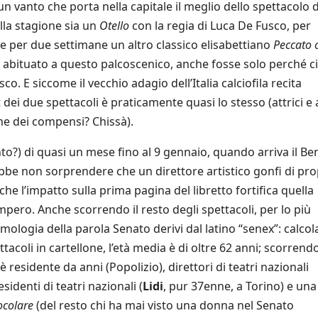
n vanto che porta nella capitale il meglio dello spettacolo 
lla stagione sia un
Otello
con la regia di Luca De Fusco, per
e per due settimane un altro classico elisabettiano
Peccato 
 abituato a questo palcoscenico, anche fosse solo perché ci
o. E siccome il vecchio adagio dell’Italia calciofila recita
dei due spettacoli è praticamente quasi lo stesso (attrici e 
one dei compensi? Chissà).
ento?) di quasi un mese fino al 9 gennaio, quando arriva il Be
ebbe non sorprendere che un direttore artistico gonfi di pro
e l’impatto sulla prima pagina del libretto fortifica quella
mpero. Anche scorrendo il resto degli spettacoli, per lo più
timologia della parola Senato derivi dal latino “senex”: calco
ettacoli in cartellone, l’età media è di oltre 62 anni; scorrend
è residente da anni (Popolizio), direttori di teatri nazionali
residenti di teatri nazionali (
Lidi
, pur 37enne, a Torino) e una
ocolare
(del resto chi ha mai visto una donna nel Senato