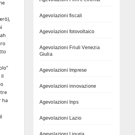
une
i
Agevolazioni fiscali
erò),
i
Agevolazioni fotovoltaico
(ah
tro
Agevolazioni Friuli Venezia
tto
Giulia
olo”
Agevolazioni Imprese
il
no
Agevolazioni innovazione
ltre
r ha
Agevolazioni Inps
l
Agevolazioni Lazio
Agevolazioni Liguria