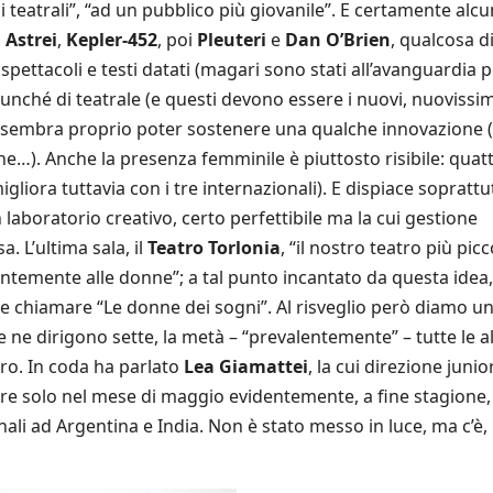
i teatrali”, “ad un pubblico più giovanile”. E certamente alc
,
Astrei
,
Kepler-452
, poi
Pleuteri
e
Dan O’Brien
, qualcosa d
ttacoli e testi datati (magari sono stati all’avanguardia p
unché di teatrale (e questi devono essere i nuovi, nuovissim
 sembra proprio poter sostenere una qualche innovazione 
…). Anche la presenza femminile è piuttosto risibile: quat
gliora tuttavia con i tre internazionali). E dispiace soprattu
n laboratorio creativo, certo perfettibile ma la cui gestione
a. L’ultima sala, il
Teatro Torlonia
, “il nostro teatro più picc
entemente alle donne”; a tal punto incantato da questa idea, 
bbe chiamare “Le donne dei sogni”. Al risveglio però diamo u
e ne dirigono sette, la metà – “prevalentemente” – tutte le a
ro. In coda ha parlato
Lea Giamattei
, la cui direzione junio
re solo nel mese di maggio evidentemente, a fine stagione,
li ad Argentina e India. Non è stato messo in luce, ma c’è, i