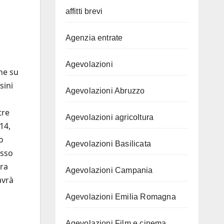
affitti brevi
Agenzia entrate
Agevolazioni
he su
sini
Agevolazioni Abruzzo
tre
Agevolazioni agricoltura
14,
o
Agevolazioni Basilicata
esso
era
Agevolazioni Campania
avrà
Agevolazioni Emilia Romagna
Agevolazioni Film e cinema