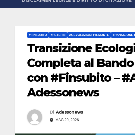
DISCLAIMER LEGALE E DIRITTO DI CITAZIONE
#FINSUBITO
#RETEFIN
AGEVOLAZIONI PIEMONTE
TRANSIZIONE
Transizione Ecolog
Completa al Bando 
con #Finsubito – #
Adessonews
Di
Adessonews
MAG 29, 2026