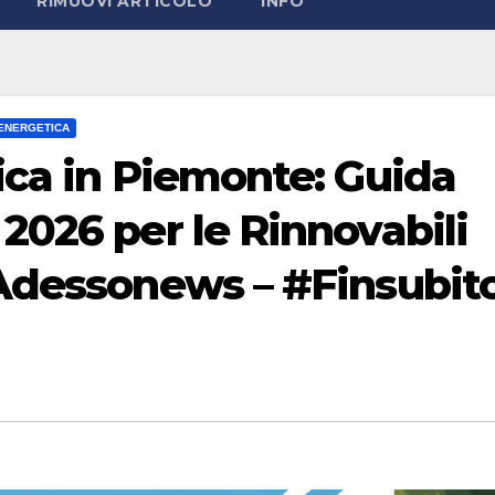
RIMUOVI ARTICOLO
INFO
 ENERGETICA
ica in Piemonte: Guida
2026 per le Rinnovabili
Adessonews – #Finsubito