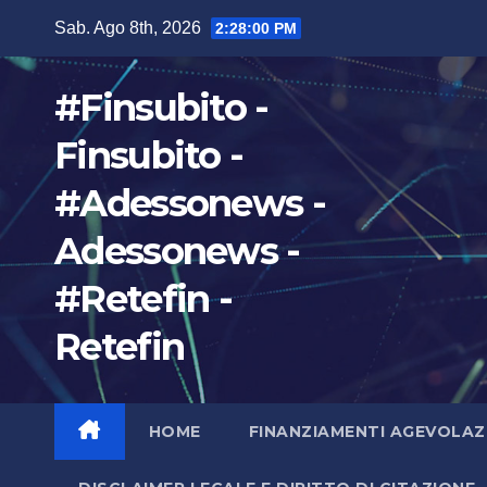
Salta
Sab. Ago 8th, 2026
2:28:01 PM
al
contenuto
#Finsubito -
Finsubito -
#Adessonews -
Adessonews -
#Retefin -
Retefin
HOME
FINANZIAMENTI AGEVOLAZ