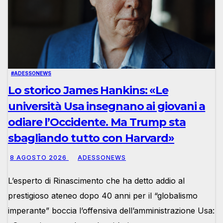
#ADESSONEWS
Lo storico James Hankins: «Le
università Usa insegnano ai giovani a
odiare l’Occidente. Ma Trump sta
sbagliando tutto con Harvard»
8 AGOSTO 2026
ADESSONEWS
L’esperto di Rinascimento che ha detto addio al
prestigioso ateneo dopo 40 anni per il “globalismo
imperante” boccia l’offensiva dell’amministrazione Usa: