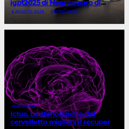
igpt2025 di Negroamaro di
Giustini
9 AGOSTO 2026
ADESSONEWS
#ADESSONEWS
Ictus. La stimolazione del
cervelletto migliora il recupero