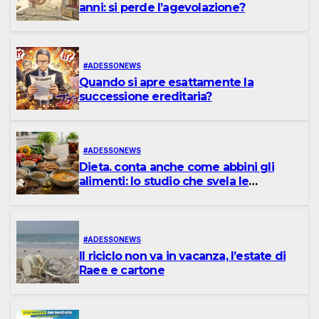
anni: si perde l’agevolazione?
#ADESSONEWS
Quando si apre esattamente la
successione ereditaria?
#ADESSONEWS
Dieta. conta anche come abbini gli
alimenti: lo studio che svela le
combinazioni di cibi legate alla
longevità
#ADESSONEWS
Il riciclo non va in vacanza, l’estate di
Raee e cartone