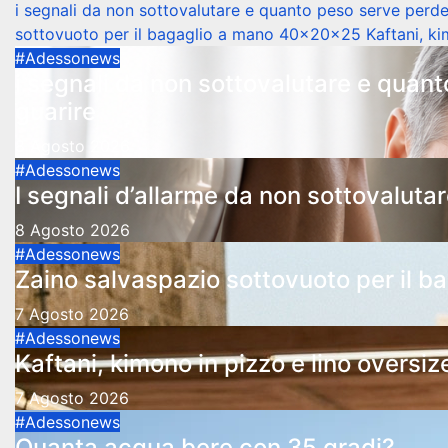
i segnali da non sottovalutare e quanto peso serve perd
sottovuoto per il bagaglio a mano 40x20x25
Kaftani, ki
#Adessonews
i segnali da non sottovalutare e quan
guarire
8 Agosto 2026
#Adessonews
I segnali d’allarme da non sottovalutar
8 Agosto 2026
#Adessonews
Zaino salvaspazio sottovuoto per il
7 Agosto 2026
#Adessonews
Kaftani, kimono in pizzo e lino oversiz
7 Agosto 2026
#Adessonews
Quanta acqua bere con 35 gradi?