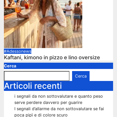
#Adessonews
Kaftani, kimono in pizzo e lino oversize
Cerca
Cerca
Articoli recenti
i segnali da non sottovalutare e quanto peso
serve perdere davvero per guarire
I segnali d’allarme da non sottovalutare se fai
poca pipì e di colore scuro