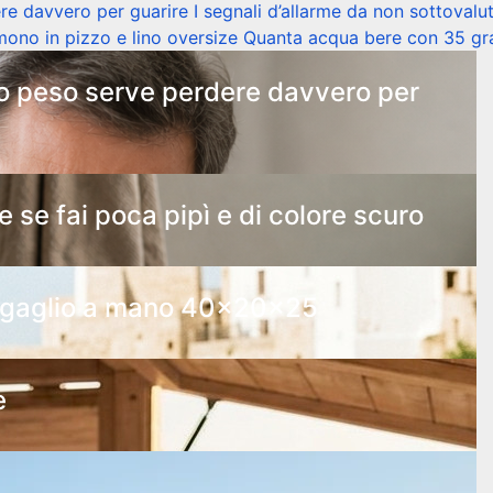
ere davvero per guarire
I segnali d’allarme da non sottovalu
mono in pizzo e lino oversize
Quanta acqua bere con 35 gr
to peso serve perdere davvero per
e se fai poca pipì e di colore scuro
 bagaglio a mano 40x20x25
e