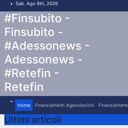
Salta
Sab. Ago 8th, 2026
al
#Finsubito -
contenuto
Finsubito -
#Adessonews -
Adessonews -
#Retefin -
Retefin
Home
Finanziamenti Agevolazioni
Finanziament
Ultimi articoli