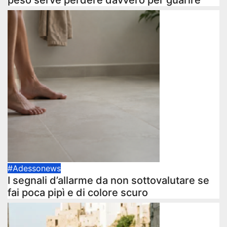
peso serve perdere davvero per guarire
#Adessonews
I segnali d’allarme da non sottovalutare se
fai poca pipì e di colore scuro